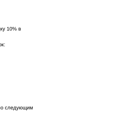
дку 10% в
к:
 по следующим