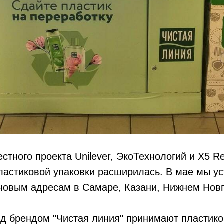
стного проекта Unilever, ЭкоТехнологий и X5 Re
ластиковой упаковки расширилась. В мае мы у
новым адресам в Самаре, Казани, Нижнем Новг
д брендом "Чистая линия" принимают пластико