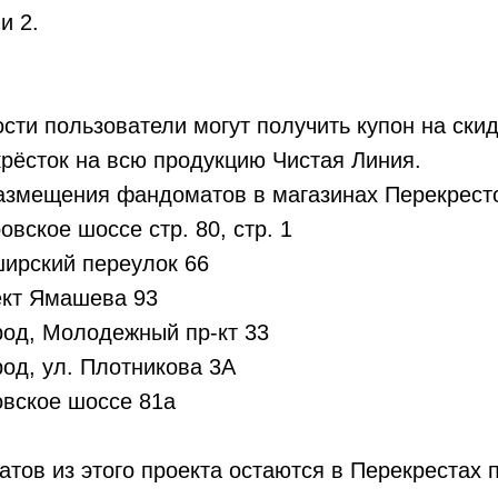
и 2.
сти пользователи могут получить купон на ски
рёсток на всю продукцию Чистая Линия.
азмещения фандоматов в магазинах Перекресто
овское шоссе стр. 80, стр. 1
ширский переулок 66
пект Ямашева 93
род, Молодежный пр-кт 33
род, ул. Плотникова 3А
овское шоссе 81а
тов из этого проекта остаются в Перекрестах