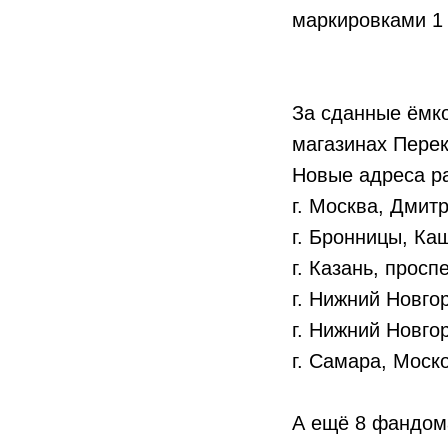
маркировками 1 
За сданные ёмко
магазинах Перек
Новые адреса р
г. Москва, Дмитр
г. Бронницы, Ка
г. Казань, прос
г. Нижний Новго
г. Нижний Новго
г. Самара, Моск
А ещё 8 фандома